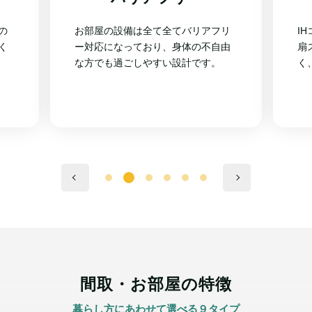
IHコンロの安全なキッチンは、換気
リ
玄
扇スイッチが手元にあり使いやす
由
ペ
く、収納も豊富です。
外
間取・お部屋の特徴
暮らし方にあわせて選べる９タイプ