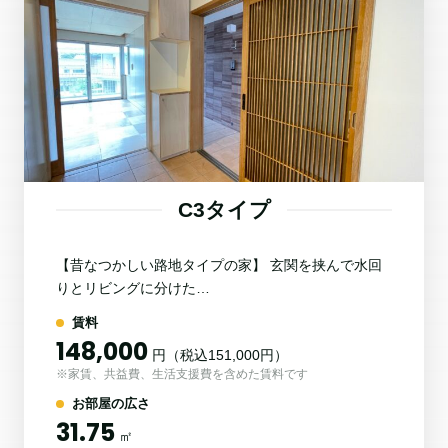
C3タイプ
【昔なつかしい路地タイプの家】 玄関を挟んで水回
りとリビングに分けた…
賃料
148,000
円（税込151,000円）
※家賃、共益費、生活支援費を含めた賃料です
お部屋の広さ
31.75
㎡